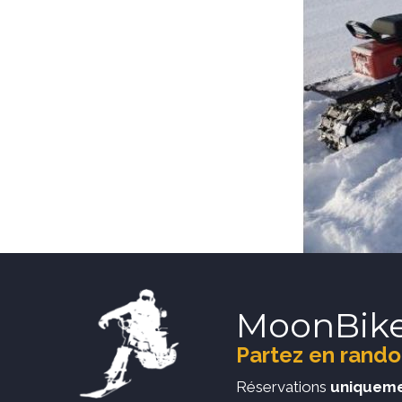
MoonBik
Partez en rando
Réservations
uniqueme