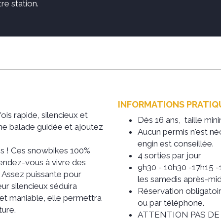
e station.​
INFORMATIONS PRATI
fois rapide, silencieux et
Dès 16 ans, taille mi
une balade guidée et ajoutez
Aucun permis n'est né
engin est conseillée.
ns ! Ces snowbikes 100%
4 sorties par jour
tendez-vous à vivre des
9h30 - 10h30 -17h15 -1
 Assez puissante pour
les samedis après-mid
r silencieux séduira
Réservation obligatoi
t maniable, elle permettra
ou par téléphone.
ture.
ATTENTION PAS DE